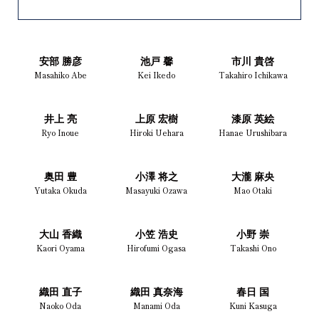
安部 勝彦
池戸 馨
市川 貴啓
Masahiko Abe
Kei Ikedo
Takahiro Ichikawa
井上 亮
上原 宏樹
漆原 英絵
Ryo Inoue
Hiroki Uehara
Hanae Urushibara
奥田 豊
小澤 将之
大瀧 麻央
Yutaka Okuda
Masayuki Ozawa
Mao Otaki
大山 香織
小笠 浩史
小野 崇
Kaori Oyama
Hirofumi Ogasa
Takashi Ono
織田 直子
織田 真奈海
春日 国
Naoko Oda
Manami Oda
Kuni Kasuga