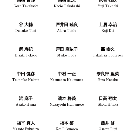
高橋 吾郎
高橋 紀夫
武智 雄次
Goro Takahashi
Norio Takahashi
Yuji Takechi
谷 大輔
戸井田 暁良
土居 幸治
Daisuke Tani
Akira Toida
Koji Doi
所 寿紀
戸田 麻依子
轟 崇久
Hisaki Tokoro
Maiko Toda
Takahisa Todoroku
中田 健彦
中村 一正
奈良部 里菜
Takehiko Nakata
Kazumasa Nakamura
Rina Narabu
浜 麻子
濵本 将義
日高 翔太
Asako Hama
Masayoshi Hamamoto
Shota Hitaka
福平 真人
福本 啓
藤井 修
Masato Fukuhira
Kei Fukumoto
Osamu Fujii