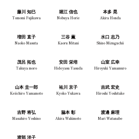
藤川 知巳
堀江 信也
本多 晃
Tomomi Fujikawa
Nobuya Horie
Akira Honda
増田 直子
三谷 薫
水口 志乃
Naoko Masuta
Kaoru Mitani
Shino Mizuguchii
茂呂 拓也
安田 栄培
山室 広幸
Takuya moro
Hideyasu Yasuda
Hiroyuki Yamamuro
山本 圭一郎
祐川 京子
吉武 宏史
Keiichiro Yamamoto
Kyoko Yukawa
Hiroshi Yoshitake
吉野 将弘
脇本 彰
渡邊 麻理
Masahiro Yoshino
Akira Wakimoto
Mari Watanabe
渡部 洋子