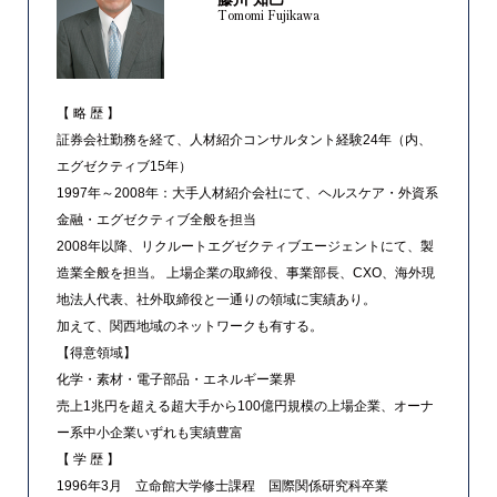
Tomomi Fujikawa
【 略 歴 】
証券会社勤務を経て、人材紹介コンサルタント経験24年（内、
エグゼクティブ15年）
1997年～2008年：大手人材紹介会社にて、ヘルスケア・外資系
金融・エグゼクティブ全般を担当
2008年以降、リクルートエグゼクティブエージェントにて、製
造業全般を担当。 上場企業の取締役、事業部長、CXO、海外現
地法人代表、社外取締役と一通りの領域に実績あり。
加えて、関西地域のネットワークも有する。
【得意領域】
化学・素材・電子部品・エネルギー業界
売上1兆円を超える超大手から100億円規模の上場企業、オーナ
ー系中小企業いずれも実績豊富
【 学 歴 】
1996年3月 立命館大学修士課程 国際関係研究科卒業