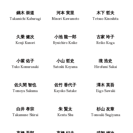
鏑木 崇道
河本 実里
木下 哲夫
Takamichi Kaburagi
Minori Kawamoto
Tetsuo Kinoshita
久乗 健次
小池 龍一郎
古家 玲子
Kenji Kunori
Ryuichiro Koike
Reiko Koga
小紫 佑子
小山 哲史
境 浩史
Yuko Komurasaki
Satoshi Koyama
Hirofumi Sakai
佐久間 智也
佐竹 香代子
澤木 英吾
Tomoya Sakuma
Kayoko Satake
Eigo Sawaki
白井 孝宗
朱 賢太
杉山 友章
Takamune Shirai
Kenta Shu
Tomoaki Sugiyama