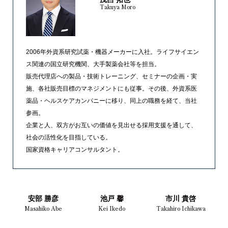
Takuya Moro
2006年外資系研究試薬・機器メーカーに入社。ライフサイエン
ス関連の国立研究機関、大手製薬会社等を担当。
販売代理店への製品・技術トレーニング、セミナーの企画・実
施、各社販売目標のマネジメントにも従事。その後、外資系医
薬品・ヘルスケアカンパニーに移り、同上の職務を経て、当社
参画。
企業と人、双方がお互いの価値を見出せる採用支援を通して、
社会の活性化を目指している。
国家資格キャリアコンサルタント。
安部 勝彦
池戸 馨
市川 貴啓
Masahiko Abe
Kei Ikedo
Takahiro Ichikawa