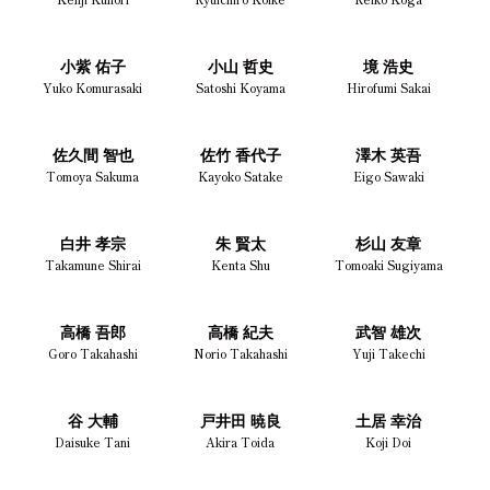
小紫 佑子
小山 哲史
境 浩史
Yuko Komurasaki
Satoshi Koyama
Hirofumi Sakai
佐久間 智也
佐竹 香代子
澤木 英吾
Tomoya Sakuma
Kayoko Satake
Eigo Sawaki
白井 孝宗
朱 賢太
杉山 友章
Takamune Shirai
Kenta Shu
Tomoaki Sugiyama
高橋 吾郎
高橋 紀夫
武智 雄次
Goro Takahashi
Norio Takahashi
Yuji Takechi
谷 大輔
戸井田 暁良
土居 幸治
Daisuke Tani
Akira Toida
Koji Doi