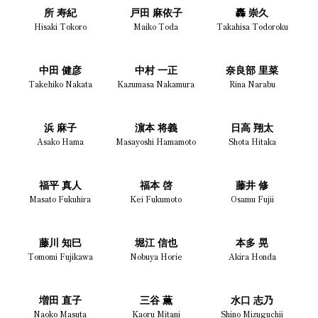
所 寿紀
戸田 麻依子
轟 崇久
Hisaki Tokoro
Maiko Toda
Takahisa Todoroku
中田 健彦
中村 一正
奈良部 里菜
Takehiko Nakata
Kazumasa Nakamura
Rina Narabu
浜 麻子
濵本 将義
日高 翔太
Asako Hama
Masayoshi Hamamoto
Shota Hitaka
福平 真人
福本 啓
藤井 修
Masato Fukuhira
Kei Fukumoto
Osamu Fujii
藤川 知巳
堀江 信也
本多 晃
Tomomi Fujikawa
Nobuya Horie
Akira Honda
増田 直子
三谷 薫
水口 志乃
Naoko Masuta
Kaoru Mitani
Shino Mizuguchii