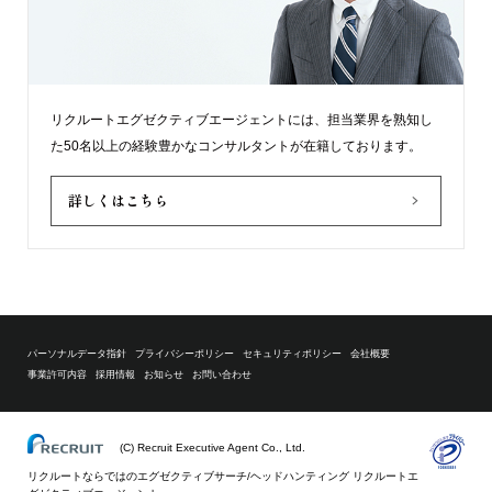
リクルートエグゼクティブエージェントには、担当業界を熟知し
た50名以上の経験豊かなコンサルタントが在籍しております。
詳しくはこちら
パーソナルデータ指針
プライバシーポリシー
セキュリティポリシー
会社概要
事業許可内容
採用情報
お知らせ
お問い合わせ
(C) Recruit Executive Agent Co., Ltd.
リクルートならではのエグゼクティブサーチ/ヘッドハンティング リクルートエ